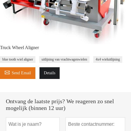
Truck Wheel Aligner
blue tooth wiel aligner
uitlijning van vrachtwagenwielen
4x4 wieluitlijning

Send Email
Details
Ontvang de laatste prijs? We reageren zo snel
mogelijk (binnen 12 uur)