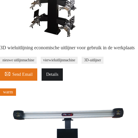
3D wieluitlijning economische uitlijner voor gebruik in de werkplaats
nieuwe uitlijnmachine
vierwieluitlijnmachine
3D-uitlijner

Send Email
Details
warm