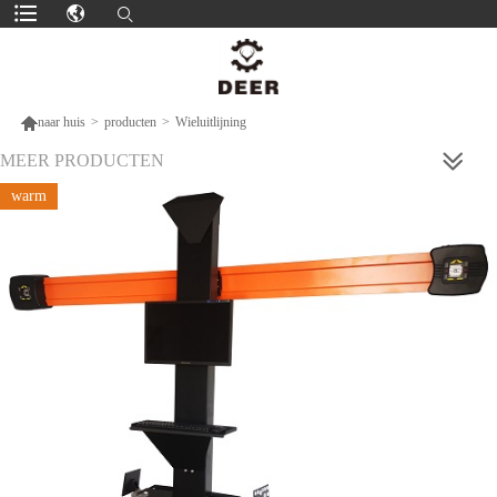

naar huis
>
producten
>
Wieluitlijning
MEER PRODUCTEN
warm