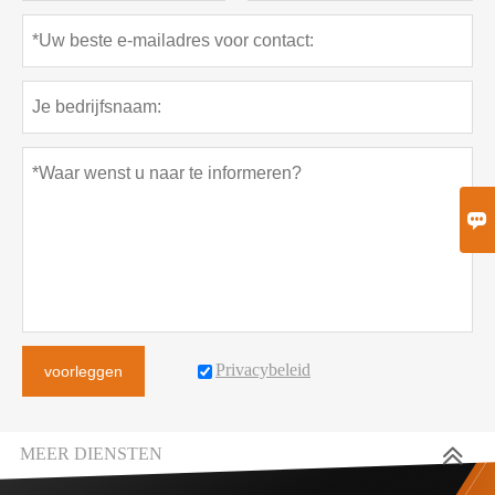

Privacybeleid
voorleggen
MEER DIENSTEN